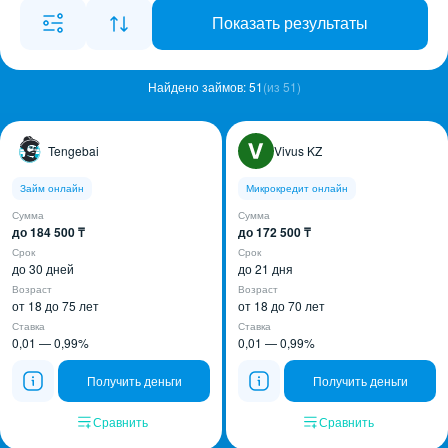
Показать результаты
Найдено займов: 51
(из 51)
Tengebai
Vivus KZ
Займ онлайн
Микрокредит онлайн
Сумма
Сумма
до 184 500 ₸
до 172 500 ₸
Срок
Срок
до 30 дней
до 21 дня
Возраст
Возраст
от 18 до 75 лет
от 18 до 70 лет
Ставка
Ставка
0,01 — 0,99%
0,01 — 0,99%
Получить деньги
Получить деньги
Сравнить
Сравнить